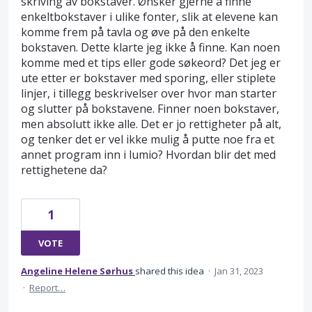
skriving av bokstaver. Ønsker gjerne å finne
enkeltbokstaver i ulike fonter, slik at elevene kan
komme frem på tavla og øve på den enkelte
bokstaven. Dette klarte jeg ikke å finne. Kan noen
komme med et tips eller gode søkeord? Det jeg er
ute etter er bokstaver med sporing, eller stiplete
linjer, i tillegg beskrivelser over hvor man starter
og slutter på bokstavene. Finner noen bokstaver,
men absolutt ikke alle. Det er jo rettigheter på alt,
og tenker det er vel ikke mulig å putte noe fra et
annet program inn i lumio? Hvordan blir det med
rettighetene da?
1
VOTE
Angeline Helene Sørhus
shared this idea
·
Jan 31, 2023
·
Report…