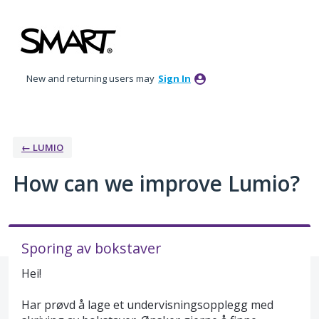
Skip
to
content
New and returning users may
Sign In
← LUMIO
How can we improve Lumio?
Sporing av bokstaver
Hei!
Har prøvd å lage et undervisningsopplegg med