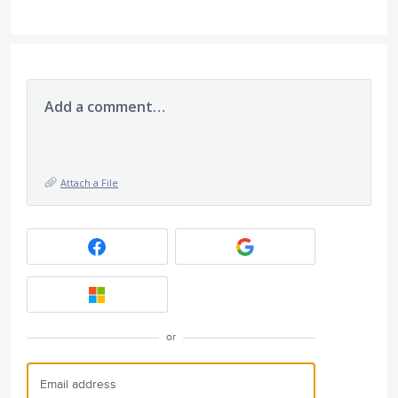
Add a comment…
Attach a File
or