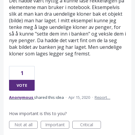
Det hadde vært nyttig å kunne låse rekkefølgen på
elementene man bruker i notebook. Eksempelvis
slik at man kan dra uendelige kloner bak et objekt
(bilde) man har laget. I mitt eksempel kunne jeg
tenke meg å lage uendelige kloner av penger, for
så å kunne "sette dem inn i banken" og veksle dem i
nye penger. Da hadde det vært fint om de la seg
bak bildet av banken jeg har laget. Men uendelige
kloner som lages legger seg fremst.
1
VOTE
Anonymous
shared this idea
·
Apr 15, 2020
·
Report…
How important is this to you?
Not at all
Important
Critical